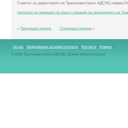
Съветът на директорите на Трансинвестмънт АДСИЦ свиква Ред
поканата за свикване на общо събрание на акционерите на Т
«
Предишна новина
Следваща новина
»
За нас
Информация за инвеститорите
Контакти
Новини
© 2026 Трансинвестмънт АДСИЦ. Всички права запазени