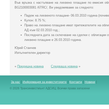
Във връзка с настъпване на лихвено плащане по емисия обл
BG2100003081 /6TRC/, Ви уведомяваме за следното:
Падеж на лихвеното плащане- 06.03.2010 година (почиве
Купон: 8.75 %;
Право на лихвено плащане имат притежателите на облига
АД към 02.03.2010 год.;
Последната дата за сключване на сделки с облигации от
лихвено плащане е 26.03.2010 година.
Юрий Станчев
Изпълнителен директор
«
Предишна новина
Следваща новина
»
За нас
Информация за инвеститорите
Контакти
Новини
© 2026 Трансинвестмънт АДСИЦ. Всички права запазени