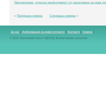
Уведомление, относно необходимост от насрочване на нова дат
«
Предишна новина
Следваща новина
»
За нас
Информация за инвеститорите
Контакти
Новини
© 2026 Трансинвестмънт АДСИЦ. Всички права запазени