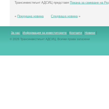
Трансинвестмънт АДСИЦ представя
Покана за свикване на Ре
«
Предишна новина
Следваща новина
»
За нас
Информация за инвеститорите
Контакти
Новини
© 2026 Трансинвестмънт АДСИЦ. Всички права запазени