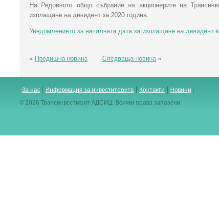
На Редовното общо събрание на акционерите на Трансинв
изплащане на дивидент за 2020 година.
Уведомлението за началната дата за изплащане на дивидент 
«
Предишна новина
Следваща новина
»
За нас
Информация за инвеститорите
Контакти
Новини
© 2026 Трансинвестмънт АДСИЦ. Всички права запазени